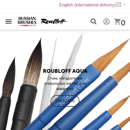
English (international delivery)
0
ROUBLOFF AQUA
Стань обладателем
уникальных кистей для
акварели!
ЗАКАЗАТЬ