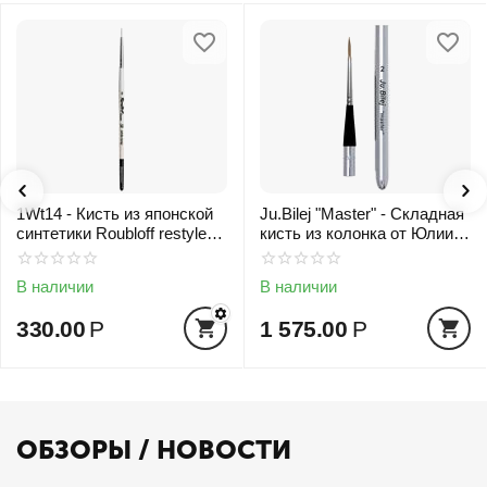
1Wt14 - Кисть из японской
Ju.Bilej "Master" - Складная
синтетики Roubloff restyle
кисть из колонка от Юлии
White toray
Билей №2
В наличии
В наличии
330.00
Р
1 575.00
Р
ОБЗОРЫ / НОВОСТИ
24.12.2020
24.12.2020