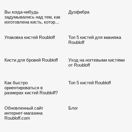
30.03.2019
25.09.2018
Вы когда-нибудь
Дуофибра
задумывались над тем, как
изготовлена кисть, которую
вы держите в руках?
21.09.2018
19.09.2018
Упаковка кистей Roubloff
Топ 5 кистей для макияжа
Roubloff
14.09.2018
12.09.2018
Кисти для бровей Roubloff
Уход на ногтевыми кистями
от Roubloff
07.08.2018
01.08.2018
Как быстро
Топ 5 кистей Roubloff
ориентироваться в
размерах кистей Roubloff?
19.03.2018
19.03.2018
Обновленный сайт
Блог
интернет-магазина
Roubloff.com