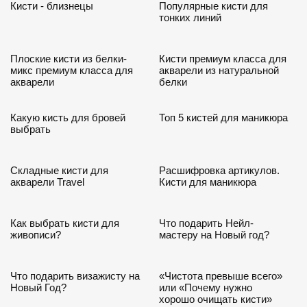
Кисти - близнецы
Популярные кисти для
тонких линий
18.10.2020
26.09.2020
Плоские кисти из белки-
Кисти премиум класса для
микс премиум класса для
акварели из натуральной
акварели
белки
25.09.2020
18.09.2020
Какую кисть для бровей
Топ 5 кистей для маникюра
выбрать
18.09.2020
22.06.2020
Складные кисти для
Расшифровка артикулов.
акварели Travel
Кисти для маникюра
20.03.2020
19.12.2019
Как выбрать кисти для
Что подарить Нейл-
живописи?
мастеру на Новый год?
18.12.2019
19.06.2019
Что подарить визажисту на
«Чистота превыше всего»
Новый Год?
или «Почему нужно
хорошо очищать кисти»