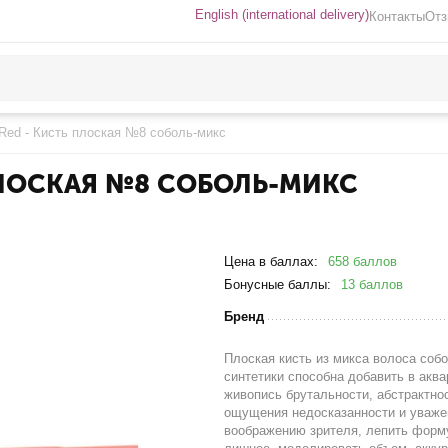
English (international delivery)
Контакты
От
Red - Кисть плоская №8 соболь-микс
ПЛОСКАЯ №8 СОБОЛЬ-МИКС
Цена в баллах:
658 баллов
Бонусные баллы:
13 баллов
Бренд
Плоская кисть из микса волоса собо
синтетики способна добавить в акв
живопись брутальности, абстрактно
ощущения недосказанности и уваже
воображению зрителя, лепить форму