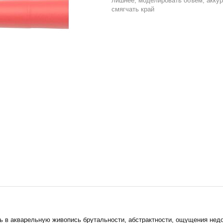
лишнее, моделировать объем, аккур
смягчать край
ть в акварельную живопись брутальности, абстрактности, ощущения нед