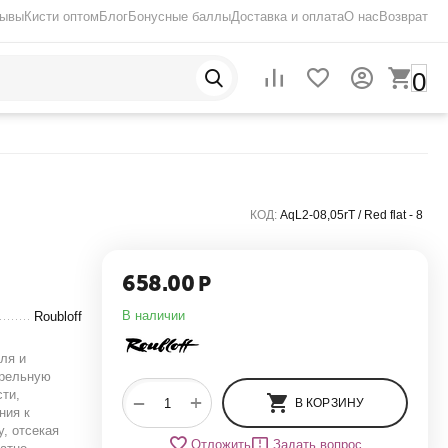
зывы
Кисти оптом
Блог
Бонусные баллы
Доставка и оплата
О нас
Возврат
0
КОД:
AqL2-08,05rT / Red flat - 8
658.00
Р
В наличии
Roubloff
ля и
арельную
сти,
+
−
В КОРЗИНУ
ния к
, отсекая
Отложить
Задать вопрос