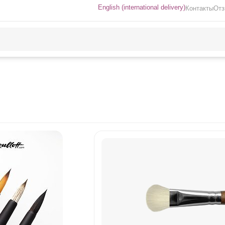
English (international delivery)
Контакты
От