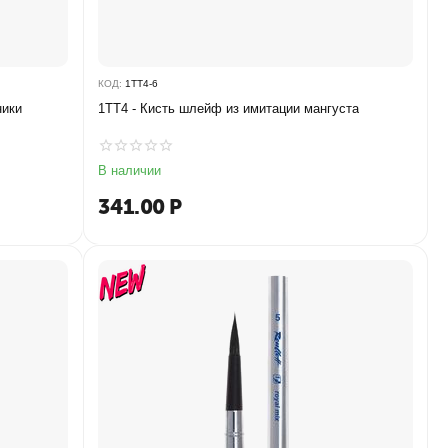
КОД:
1TT4-6
ники
1TT4 - Кисть шлейф из имитации мангуста
В наличии
341.00
Р