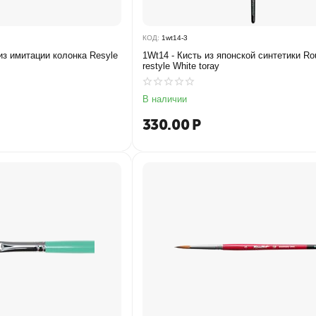
КОД:
1wt14-3
из имитации колонка Resyle
1Wt14 - Кисть из японской синтетики Rou
restyle White toray
В наличии
330.00
Р