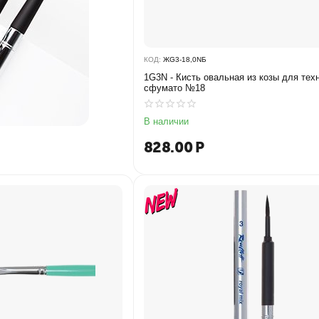
КОД:
ЖG3-18,0NБ
1G3N - Кисть овальная из козы для тех
сфумато №18
В наличии
828.00
Р