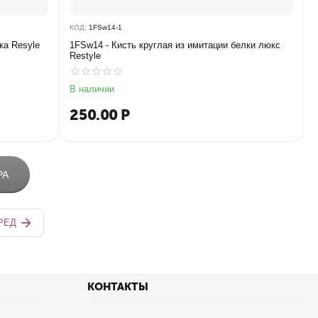
КОД:
1FSw14-1
ка Resyle
1FSw14 - Кисть круглая из имитации белки люкс
Restyle
В наличии
250.00
Р
РА
РЕД
КОНТАКТЫ