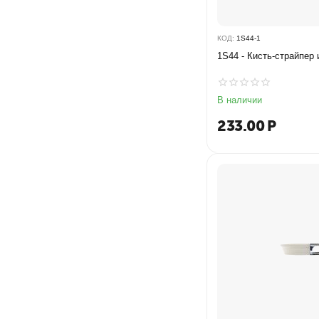
КОД:
1S44-1
1S44 - Кисть-страйпер 
В наличии
233.00
Р