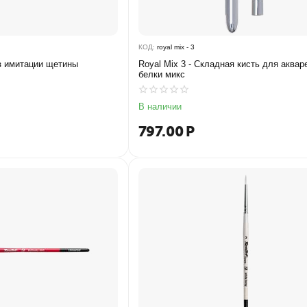
КОД:
royal mix - 3
из имитации щетины
Royal Mix 3 - Складная кисть для аквар
белки микс
В наличии
797.00
Р