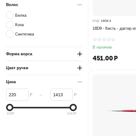
Волос
Белка
КОД:
18D9-3
Коза
18D9 - Кисть - даггер 
Синтетика
В наличии
Форма ворса
451.00
Р
Цвет ручки
Цена
–
Р
Р
220
Р
1413
Р