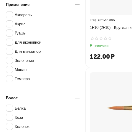
Применение
Акварель
КОД:
ЖF1-00,80Б
Акрил
1F10 (2F10) - Круглая 
Гуашь
Для иконописи
В наличии
Для миниатюр
122.00
Р
Золочение
Масло
Темпера
Волос
Белка
Коза
Колонок