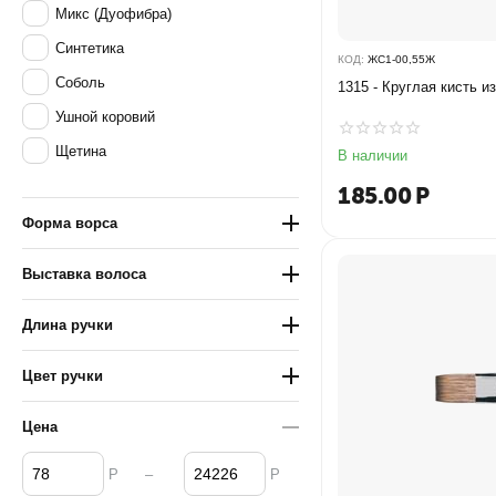
Микс (Дуофибра)
Синтетика
КОД:
ЖС1-00,55Ж
Соболь
1315 - Круглая кисть и
Ушной коровий
Щетина
В наличии
185.00
Р
Форма ворса
Выставка волоса
Длина ручки
Цвет ручки
Цена
–
Р
Р