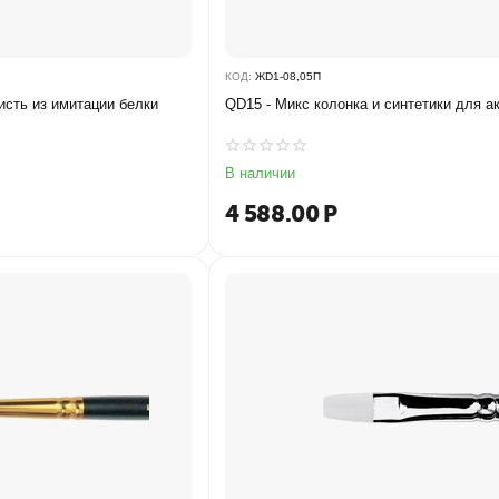
КОД:
ЖD1-08,05П
кисть из имитации белки
QD15 - Микс колонка и синтетики для а
В наличии
4 588.00
Р