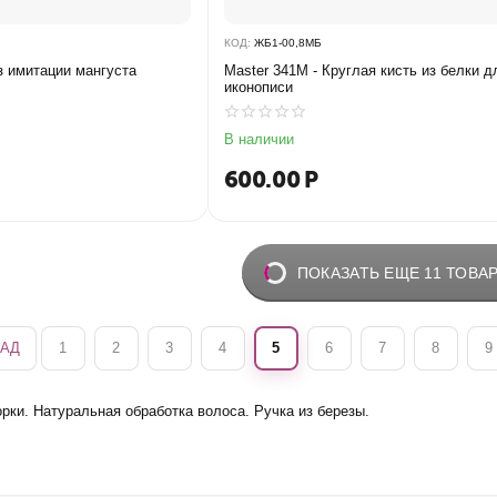
КОД:
ЖБ1-00,8МБ
из имитации мангуста
Master 341M - Круглая кисть из белки д
иконописи
В наличии
600.00
Р
ПОКАЗАТЬ ЕЩЕ 11 ТОВА
АД
1
2
3
4
5
6
7
8
9
рки. Натуральная обработка волоса. Ручка из березы.