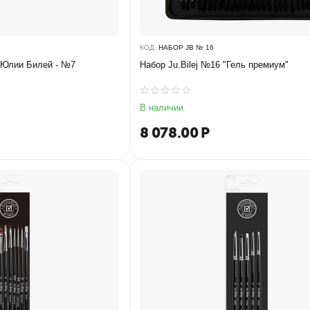
КОД:
НАБОР JB № 16
т Юлии Билей - №7
Набор Ju.Bilej №16 "Гель премиум"
В наличии
8 078.00
Р