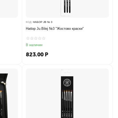
КОД:
НАБОР JB № 3
Набор Ju.Bilej №3 "Жостово краски"
В наличии
823.00
Р