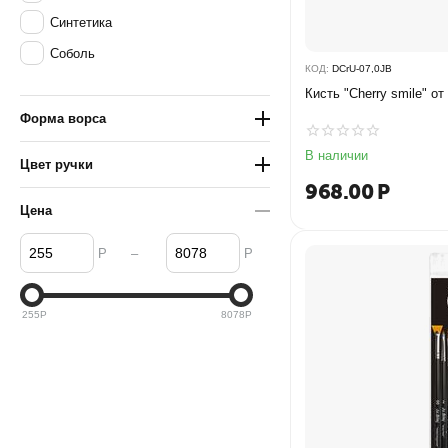
Синтетика
Соболь
КОД:
DCrU-07,0JB
Кисть "Cherry smile" о
Форма ворса
В наличии
Цвет ручки
968.00
Р
Цена
–
Р
Р
255
Р
8078
Р