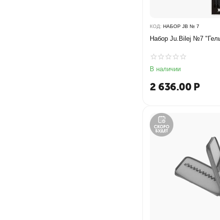
КОД:
НАБОР JB № 7
Набор Ju.Bilej №7 "Гел
В наличии
2 636.00
Р