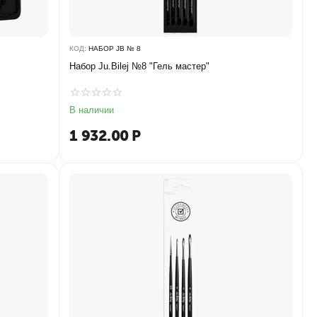
КОД:
НАБОР JB № 8
Набор Ju.Bilej №8 "Гель мастер"
В наличии
1 932.00
Р