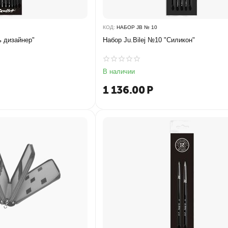
КОД:
НАБОР JB № 10
ь дизайнер"
Набор Ju.Bilej №10 "Силикон"
В наличии
1 136.00
Р