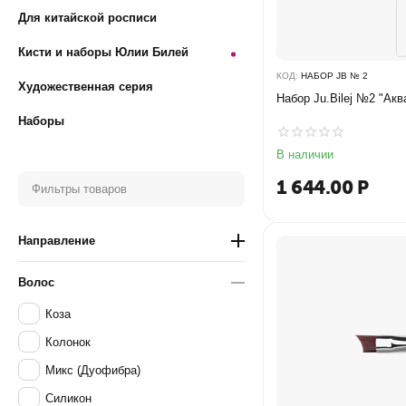
Для китайской росписи
Кисти и наборы Юлии Билей
КОД:
НАБОР JB № 2
Художественная серия
Набор Ju.Bilej №2 "Акв
Наборы
В наличии
1 644.00
Р
Фильтры товаров
Направление
Волос
Коза
Колонок
Микс (Дуофибра)
Силикон