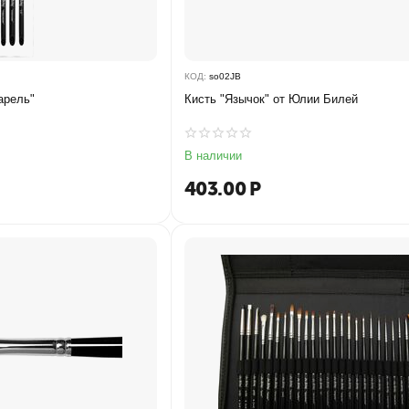
КОД:
so02JB
арель"
Кисть "Язычок" от Юлии Билей
В наличии
403.00
Р