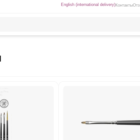
English (international delivery)
Контакты
От
Й