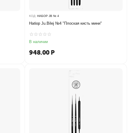
КОД:
НАБОР JB № 4
Набор Ju.Bilej №4 "Плоская кисть мини"
В наличии
948.00
Р