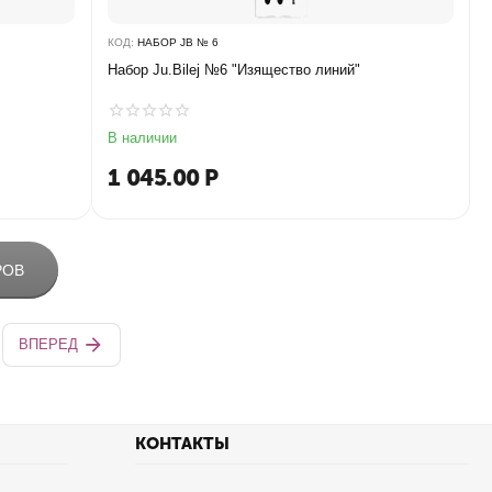
КОД:
НАБОР JB № 6
Набор Ju.Bilej №6 "Изящество линий"
В наличии
1 045.00
Р
РОВ
ВПЕРЕД
КОНТАКТЫ