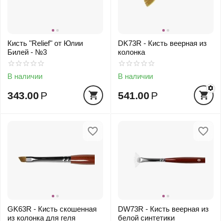
Кисть "Relief" от Юлии
DK73R - Кисть веерная из
Билей - №3
колонка
В наличии
В наличии
343.00
Р
541.00
Р
GK63R - Кисть скошенная
DW73R - Кисть веерная из
из колонка для геля
белой синтетики