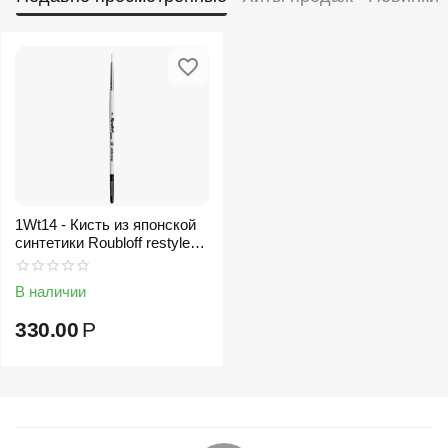
1Wt14 - Кисть из японской
синтетики Roubloff restyle
White toray
В наличии
330.00
Р