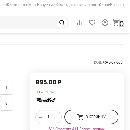
зывы
Кисти оптом
Блог
Бонусные баллы
Доставка и оплата
О нас
Возврат
0
КОД:
ЖA1-07,00Б
895.00
Р
4
В наличии
9
+
−
В КОРЗИНУ
Отложить
Задать вопрос