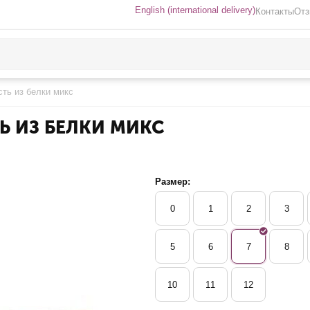
English (international delivery)
Контакты
От
сть из белки микс
ТЬ ИЗ БЕЛКИ МИКС
Размер:
0
1
2
3
5
6
7
8
10
11
12