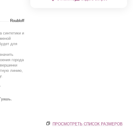
Roubloff
а синтетики и
аменой
будет для
х
значить
роения города
 вершинки
атную линию,
у.
,
Гуашь.
ПРОСМОТРЕТЬ СПИСОК РАЗМЕРОВ