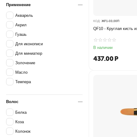
Применение
Акварель
КОД:
ЖF1-03,00П
Акрил
QF10 - Круглая кисть и
Гуашь
Для иконописи
В наличии
Для миниатюр
437.00
Р
Золочение
Масло
Темпера
Волос
Белка
Коза
Колонок