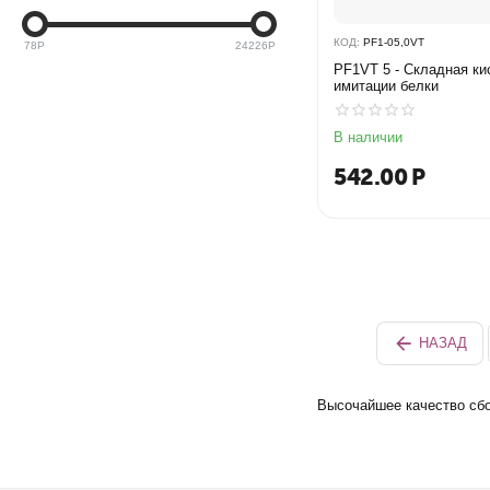
КОД:
PF1-05,0VT
78
Р
24226
Р
PF1VT 5 - Складная ки
имитации белки
В наличии
542.00
Р
НАЗАД
Высочайшее качество сбо