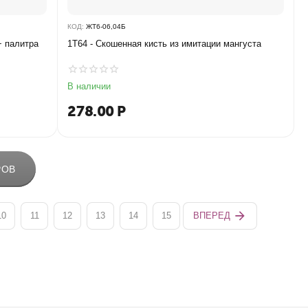
КОД:
ЖТ6-06,04Б
+ палитра
1T64 - ​Скошенная кисть из имитации мангуста
В наличии
278.00
Р
РОВ
10
11
12
13
14
15
ВПЕРЕД