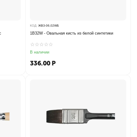
КОД:
ЖB3-06,02WБ
с
1B32W - ​Овальная кисть из белой синтетики
В наличии
336.00
Р