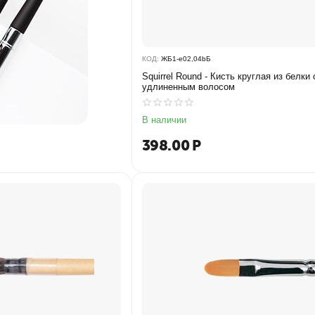
КОД:
ЖБ1-e02,04bБ
Squirrel Round - Кисть круглая из белки 
удлиненным волосом
В наличии
398.00
Р