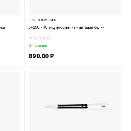
КОД:
ЖFФ-20,05СБ
ики
5F25C - Флейц плоский из имитации белки
В наличии
890.00
Р