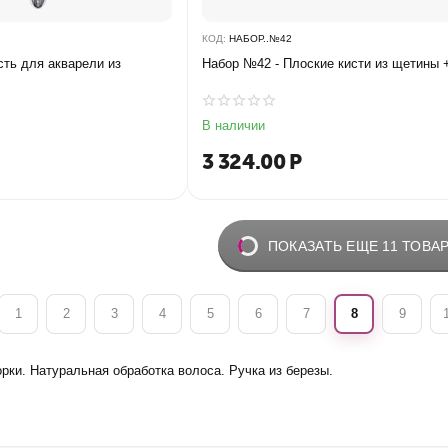
КОД:
НАБОР..№42
сть для акварели из
Набор №42 - Плоские кисти из щетины 
В наличии
3 324.00
Р
ПОКАЗАТЬ ЕЩЕ 11 ТОВА
1
2
3
4
5
6
7
8
9
рки. Натуральная обработка волоса. Ручка из березы.