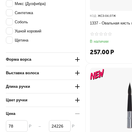
Микс (Дуофибра)
Синтетика
КОД:
ЖС3-04,07Ж
Соболь
1337 - ​Овальная кисть
Ушной коровий
Щетина
В наличии
257.00
Р
Форма ворса
Выставка волоса
Длина ручки
Цвет ручки
Цена
–
Р
Р