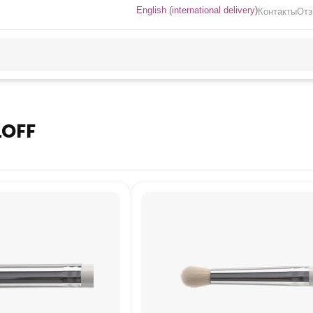
English (international delivery)
Контакты
От
OFF