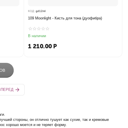
КОД:
gd12ml
109 Moonlight - Кисть для тона (дуофибра)
В наличии
1 210.00
Р
РОВ
ВПЕРЕД
ги.
лучшей стороны, он отлично тушует как сухие, так и кремовые
лос хорошо моется и не теряет форму.