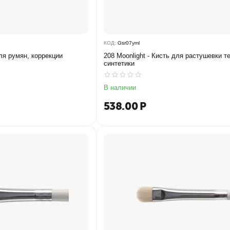
КОД:
Gsr07yml
для румян, коррекции
208 Moonlight - Кисть для растушевки т
синтетики
В наличии
538.00
Р