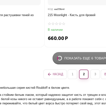
КОД:
wa05lbml
для растушевки теней из
215 Moonlight - Кисть для бровей
В наличии
660.00
Р
ПОКАЗАТЬ ЕЩЕ 6 ТОВА
НАЗАД
1
2
3
 небольшая серия кистей Roubloff в белом цвете.
а стойким белым лаком, который надежно защитит кисть от трещин и вла
белой козы никого не оставит равнодушным, а в работе покажет себя с 
е переживайте, что белый цвет ворса быстро потеряет свой вид, этот во