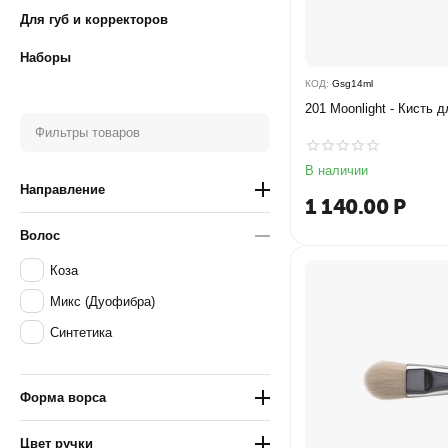
Для губ и корректоров
Наборы
КОД:
Gsg14ml
201 Moonlight - Кисть 
Фильтры товаров
В наличии
Направление
1 140.00
Р
Волос
Коза
Микс (Дуофибра)
Синтетика
Форма ворса
Цвет ручки