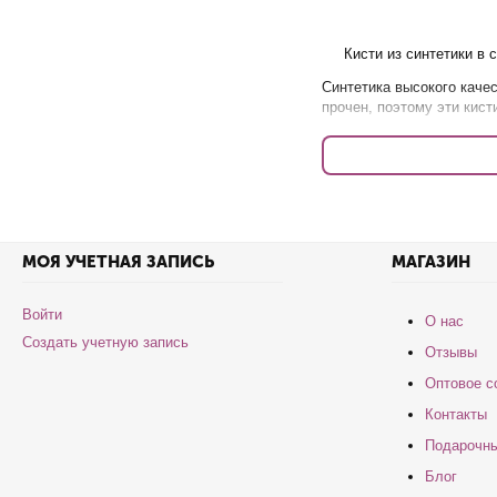
Кисти из синтетики в 
Синтетика высокого качес
прочен, поэтому эти кист
В серии Monlight от R
Собери всю коллекци
МОЯ УЧЕТНАЯ ЗАПИСЬ
МАГАЗИН
Войти
О нас
Создать учетную запись
Отзывы
Оптовое с
Контакты
Подарочны
Блог