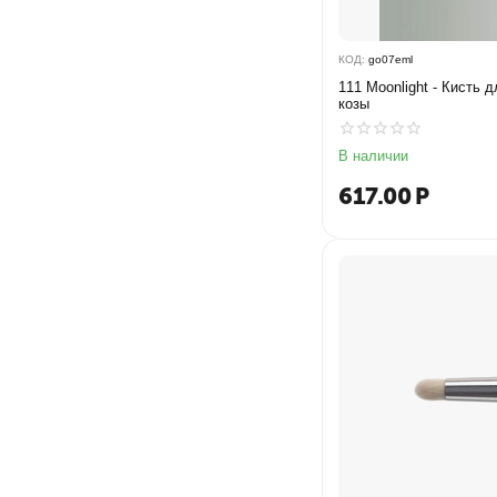
КОД:
go07eml
111 Moonlight - Кисть 
козы
В наличии
617.00
Р