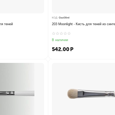
КОД:
Gso08ml
для теней
203 Moonlight - Кисть для теней из синт
В наличии
542.00
Р