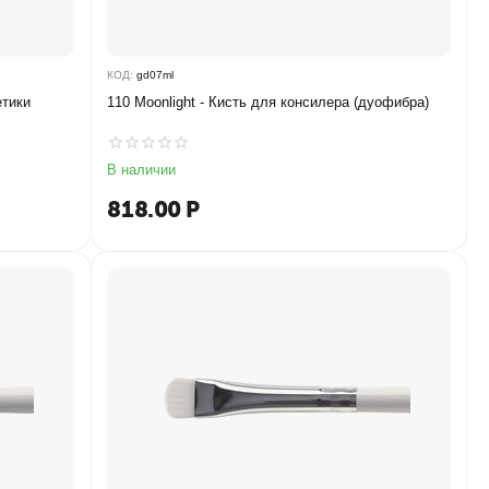
КОД:
gd07ml
етики
110 Moonlight - Кисть для консилера (дуофибра)
В наличии
818.00
Р