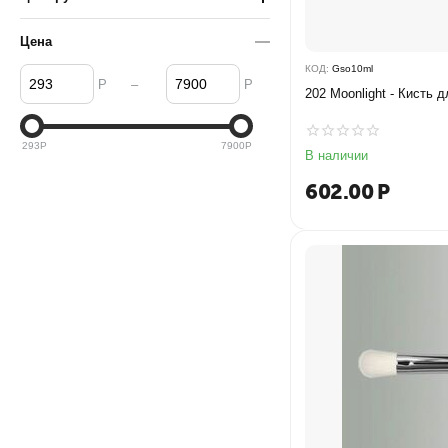
Цена
КОД:
Gso10ml
–
Р
Р
202 Moonlight - Кисть 
293
Р
7900
Р
В наличии
602.00
Р