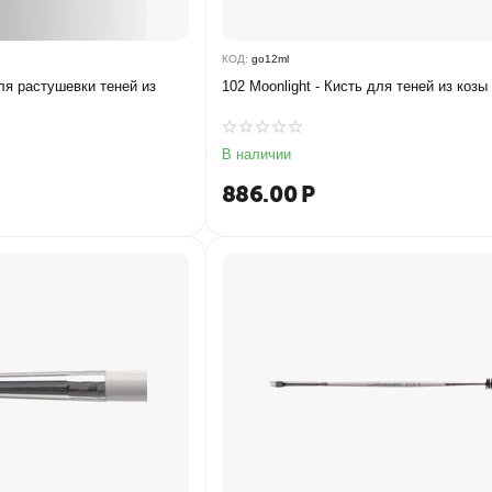
КОД:
go12ml
для растушевки теней из
102 Moonlight - Кисть для теней из козы
В наличии
886.00
Р