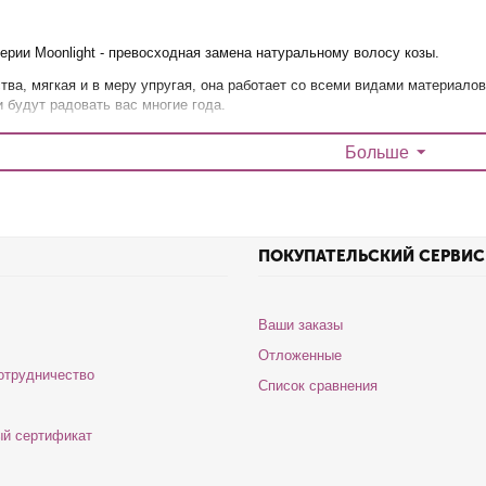
серии Moonlight - превосходная замена натуральному волосу козы.
тва, мягкая и в меру упругая, она работает со всеми видами материало
и будут радовать вас многие года.
oubloff собраны все необходимые кисти для полноценного макияжа.
Больше
ю!
ПОКУПАТЕЛЬСКИЙ СЕРВИС
Ваши заказы
Отложенные
отрудничество
Список сравнения
й сертификат