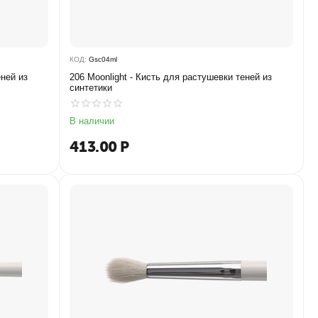
КОД:
Gsc04ml
еней из
206 Moonlight - Кисть для растушевки теней из
синтетики
В наличии
413.00
Р