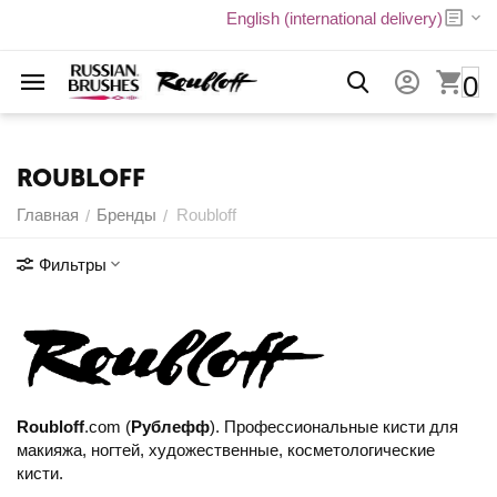
English (international delivery)
0
ROUBLOFF
Главная
Бренды
Roubloff
/
/
Фильтры
Roubloff
.com (
Рублефф
). Профессиональные кисти для
макияжа, ногтей, художественные, косметологические
кисти.