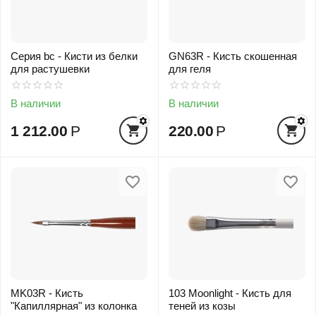
Серия bc - Кисти из белки
GN63R - Кисть скошенная
для растушевки
для геля
В наличии
В наличии
1 212.00
Р
220.00
Р
MK03R - Кисть
103 Moonlight - Кисть для
"Капиллярная" из колонка
теней из козы