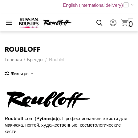
English (international delivery)
0
ROUBLOFF
Главная
Бренды
Roubloff
/
/
Фильтры
Roubloff
.com (
Рублефф
). Профессиональные кисти для
макияжа, ногтей, художественные, косметологические
кисти.