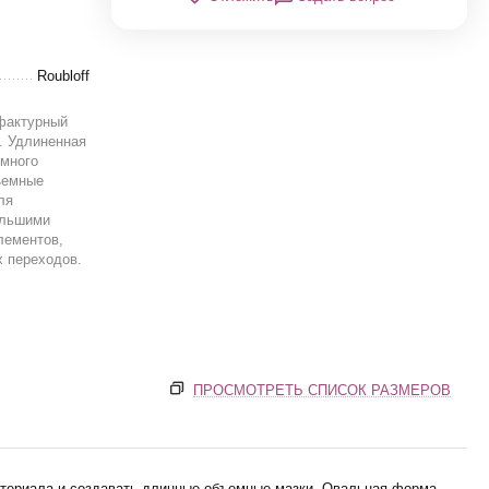
Roubloff
 фактурный
. Удлиненная
 много
ъемные
ля
ольшими
лементов,
х переходов.
ПРОСМОТРЕТЬ СПИСОК РАЗМЕРОВ
материала и создавать длинные объемные мазки. Овальная форма