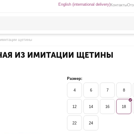
English (international delivery)
Контакты
От
з имитации щетины
ЛЬНАЯ ИЗ ИМИТАЦИИ ЩЕТИНЫ
Размер:
4
6
7
8
12
14
16
18
22
24