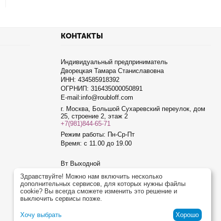
КОНТАКТЫ
Индивидуальный предприниматель
Дворецкая Тамара Станиславовна
ИНН: 434585918392
ОГРНИП: 316435000050891
E-mail:info@roubloff.com
г. Москва, Большой Сухаревский переулок, дом
25, строение 2, этаж 2
+7(981)844-65-71
Режим работы: Пн-Ср-Пт
Время: с 11.00 до 19.00
Вт Выходной
Чт Выходной
Здравствуйте! Можно нам включить несколько
дополнительных сервисов, для которых нужны файлы
Сб Выходной
cookie? Вы всегда сможете изменить это решение и
Вс Выходной
выключить сервисы позже.
info@roubloff.com
Посмотреть на карте
Хочу выбрать
Хорошо