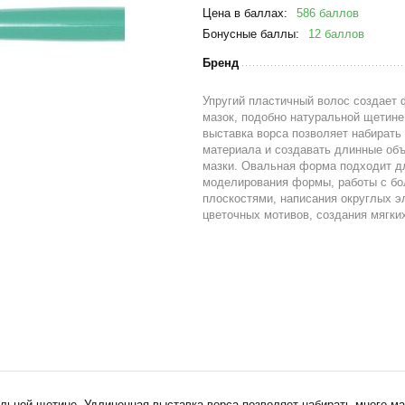
Цена в баллах:
586 баллов
Бонусные баллы:
12 баллов
Бренд
Упругий пластичный волос создает
мазок, подобно натуральной щетине
выставка ворса позволяет набирать
материала и создавать длинные об
мазки. Овальная форма подходит д
моделирования формы, работы с б
плоскостями, написания округлых э
цветочных мотивов, создания мягки
альной щетине. Удлиненная выставка ворса позволяет набирать много 